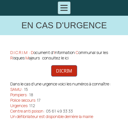
EN CAS D'URGENCE
D.I.C.R.I.M : D
ocument d'
I
nformation
C
ommunal sur les
R
isques
M
ajeurs consultez le ici
DICRIM
Dans le cas d'une urgence voici les numéros à connaître :
SAMU :
15
Pompiers :
18
Police secours:
17
Urgences:
112
Centre anti poison :
05 61 49 33 33
Un défibrilateur est disponible derrière la mairie